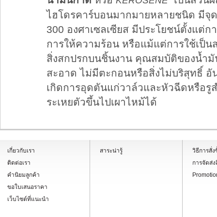
KEROSENE
ไฮโดรคาร์บอนมากมายหลายชนิด มีจุดเด
300 องศาเซลเซียส มีประโยชน์ตั้งแต่การ
การให้ความร้อน หรือแม้แต่การใช้เป
สิ่งสกปรกบนชิ้นงาน คุณสมบัติของน้ำมันก
สะอาด ไม่มีตะกอนหรือสิ่งไม่บริสุทธิ์ อ
เกิดการอุดตันแก่วาล์วและหัวฉีดหรือรูส
ระเหยตัวขึ้นไปเผาไหม้ได้
เกี่ยวกับเรา
สาระน่ารู้
วิธีการสั
ติดต่อเรา
การจัดส่ง
คำนิยมลูกค้า
Promotio
ขอใบเสนอราคา
เว็บไซต์ที่แนะนำ