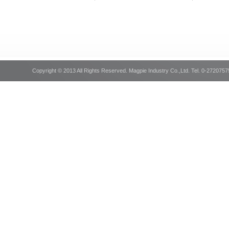
Copyright © 2013 All Rights Reserved. Magpie Industry Co.,Ltd. Tel. 0-2720757